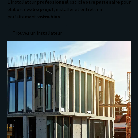
L'installateur
professionnel
est ici
votre partenaire
pour
élaborer
votre projet
, installer et entretenir
parfaitement
votre bien
.
Trouvez un installateur