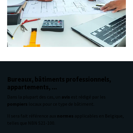
Bureaux, bâtiments professionnels,
appartements, ...
Dans la plupart des cas, un
avis
est rédigé par les
pompiers
locaux pour ce type de bâtiment.
Il sera fait référence aux
normes
applicables en Belgique,
telles que NBN S21-100.