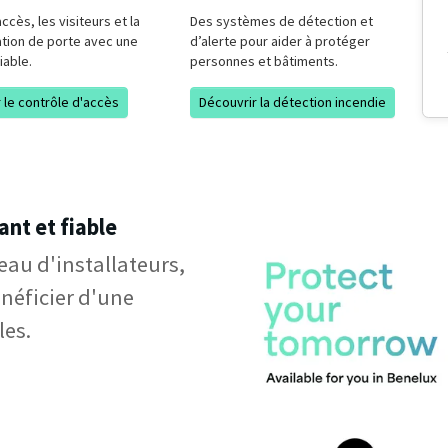
ccès, les visiteurs et la
Des systèmes de détection et
ion de porte avec une
d’alerte pour aider à protéger
iable.
personnes et bâtiments.
 le contrôle d'accès
Découvrir la détection incendie
nt et fiable
au d'installateurs,
néficier d'une
les.