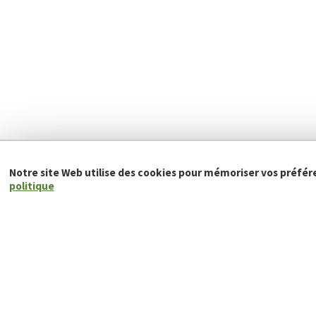
Notre site Web utilise des cookies pour mémoriser vos préfér
politique
AnB-Rimex est à vos côtés depuis
Depuis plus de 30 ans, AnB-Rimex est au sommet 
et de la domotique. Nous fournissons des soluti
pour protéger les familles, les maisons et les e
En mettant l'accent sur la satisfaction du clie
manière inégalée sur la qualité, nous sommes l