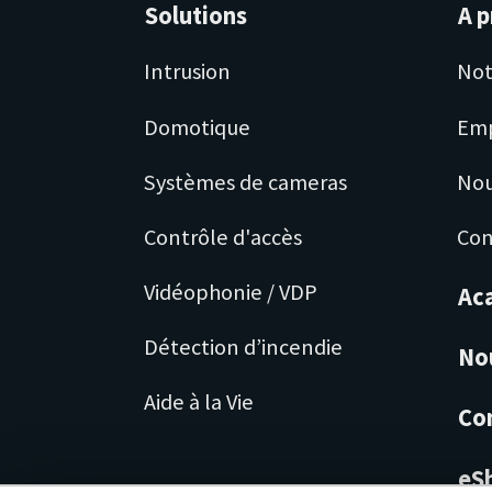
Solutions
A p
Intrusion
Not
Domotique
Emp
Systèmes de cameras
Nou
Contrôle d'accès
Con
Vidéophonie / VDP
Ac
Détection d’incendie
No
Aide à la Vie
Co
eS