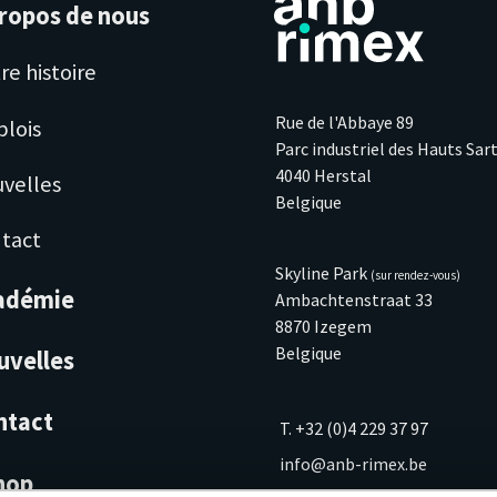
ropos de nous
re histoire
Rue de l'Abbaye 89
lois
Parc industriel des Hauts Sar
4040 Herstal
velles
Belgique
tact
Skyline Park
(sur rendez-vous)
adémie
Ambachtenstraat 33
8870 Izegem
Belgique
uvelles
ntact
T. +32 (0)4 229 37 97
info@anb-rimex.be
hop