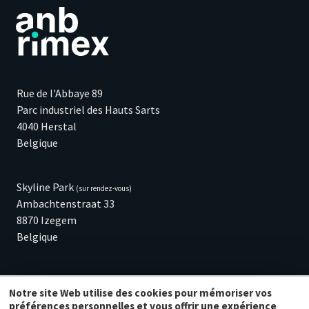
Rue de l'Abbaye 89
Parc industriel des Hauts Sarts
4040 Herstal
Belgique
Skyline Park
(sur rendez-vous)
Ambachtenstraat 33
8870 Izegem
Belgique
T. +32 (0)4 229 37 97
Notre site Web utilise des cookies pour mémoriser vos
info@anb-rimex.be
préférences personnelles et vous offrir une expérience